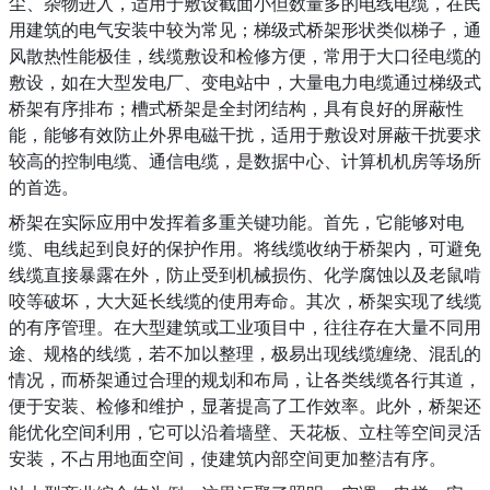
尘、杂物进入，适用于敷设截面小但数量多的电线电缆，在民
用建筑的电气安装中较为常见；梯级式桥架形状类似梯子，通
风散热性能极佳，线缆敷设和检修方便，常用于大口径电缆的
敷设，如在大型发电厂、变电站中，大量电力电缆通过梯级式
桥架有序排布；槽式桥架是全封闭结构，具有良好的屏蔽性
能，能够有效防止外界电磁干扰，适用于敷设对屏蔽干扰要求
较高的控制电缆、通信电缆，是数据中心、计算机机房等场所
的首选。
桥架在实际应用中发挥着多重关键功能。首先，它能够对电
缆、电线起到良好的保护作用。将线缆收纳于桥架内，可避免
线缆直接暴露在外，防止受到机械损伤、化学腐蚀以及老鼠啃
咬等破坏，大大延长线缆的使用寿命。其次，桥架实现了线缆
的有序管理。在大型建筑或工业项目中，往往存在大量不同用
途、规格的线缆，若不加以整理，极易出现线缆缠绕、混乱的
情况，而桥架通过合理的规划和布局，让各类线缆各行其道，
便于安装、检修和维护，显著提高了工作效率。此外，桥架还
能优化空间利用，它可以沿着墙壁、天花板、立柱等空间灵活
安装，不占用地面空间，使建筑内部空间更加整洁有序。