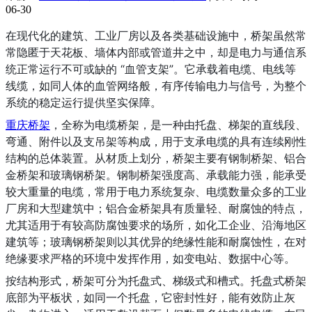
06-30
在现代化的建筑、工业厂房以及各类基础设施中，桥架虽然常
常隐匿于天花板、墙体内部或管道井之中，却是电力与通信系
统正常运行不可或缺的 “血管支架”。它承载着电缆、电线等
线缆，如同人体的血管网络般，有序传输电力与信号，为整个
系统的稳定运行提供坚实保障。
重庆桥架
，全称为电缆桥架，是一种由托盘、梯架的直线段、
弯通、附件以及支吊架等构成，用于支承电缆的具有连续刚性
结构的总体装置。从材质上划分，桥架主要有钢制桥架、铝合
金桥架和玻璃钢桥架。钢制桥架强度高、承载能力强，能承受
较大重量的电缆，常用于电力系统复杂、电缆数量众多的工业
厂房和大型建筑中；铝合金桥架具有质量轻、耐腐蚀的特点，
尤其适用于有较高防腐蚀要求的场所，如化工企业、沿海地区
建筑等；玻璃钢桥架则以其优异的绝缘性能和耐腐蚀性，在对
绝缘要求严格的环境中发挥作用，如变电站、数据中心等。
按结构形式，桥架可分为托盘式、梯级式和槽式。托盘式桥架
底部为平板状，如同一个托盘，它密封性好，能有效防止灰